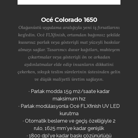
Océ Colorado 1650
Olağanüstü uygulama aralığıyla yeni iş fırsatlarını
keşfedin. Océ FLXfinish, ortamdan bağımsız şekilde
kusursuz parlak veya gösterişli mat yüzeyli baskılar
almayı sağlar. Tasarımcı duvar kağıtları, muhteşem
çıkartmalar veya gösterişli ön ve arkadan
aydınlatmalar elde edip insanların dikkatini
çekerken, sıkışık teslim sürelerinin üstesinden gelin
ve düşük maliyetli üretim sağlayın.
· Parlak modda 159 m2/saate kadar
maksimum hız
· Parlak modülasyonla Océ FLXfinish UV LED
kurutma
· Otomatik besleme ve geçiş özelliğiyle 2
rulo, 1625 mm'ye kadar genişlik
· 1800 dpi'ye kadar baskı çözünürlüğü