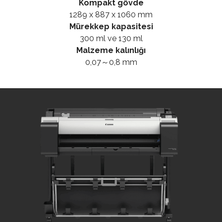
Kompakt gövde
1289 x 887 x 1060 mm
Mürekkep kapasitesi
300 ml ve 130 ml
Malzeme kalınlığı
0,07～0,8 mm