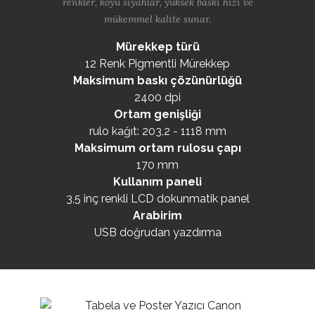
renkler, koyu siyahlar, yüksek baskı hızı ve
mükemmel kalite sunar.
Mürekkep türü
12 Renk Pigmentli Mürekkep
Maksimum baskı çözünürlüğü
2400 dpi
Ortam genişliği
rulo kağıt: 203,2 - 1118 mm
Maksimum ortam rulosu çapı
170 mm
Kullanım paneli
3,5 inç renkli LCD dokunmatik panel
Arabirim
USB doğrudan yazdırma