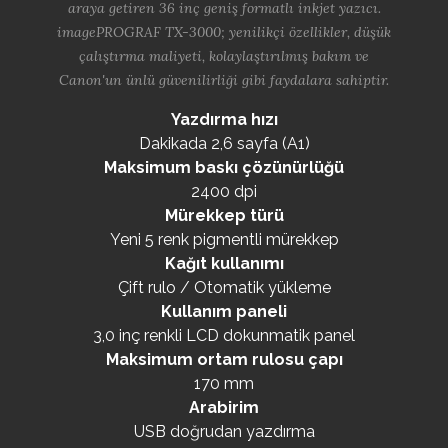
araya getiren 36 inç geniş formatlı inkjet yazıcı.
imagePROGRAF TX-3000; yenilikçi özellikler, düşük
çalıştırma maliyeti, kolaylaştırılmış bakım ve
Canon'un ünlü güvenilirliği gibi faydalara sahiptir.
Yazdırma hızı
Dakikada 2,6 sayfa (A1)
Maksimum baskı çözünürlüğü
2400 dpi
Mürekkep türü
Yeni 5 renk pigmentli mürekkep
Kağıt kullanımı
Çift rulo / Otomatik yükleme
Kullanım paneli
3,0 inç renkli LCD dokunmatik panel
Maksimum ortam rulosu çapı
170 mm
Arabirim
USB doğrudan yazdırma