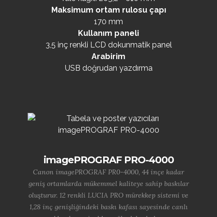
Maksimum ortam rulosu çapı
170 mm
Kullanım paneli
3,5 inç renkli LCD dokunmatik panel
Arabirim
USB doğrudan yazdırma
imagePROGRAF PRO-4000
Canon imagePROGRAF PR0-4000, 44 inçe kadar
geniş ortamlarda mükemmel kaliteye sahip baskılar
oluşturur. 12 renkli LUCIA PRO mürekkep sistemi ve
1,28 inç genişliğindeki baskı kafası sayesinde canlı