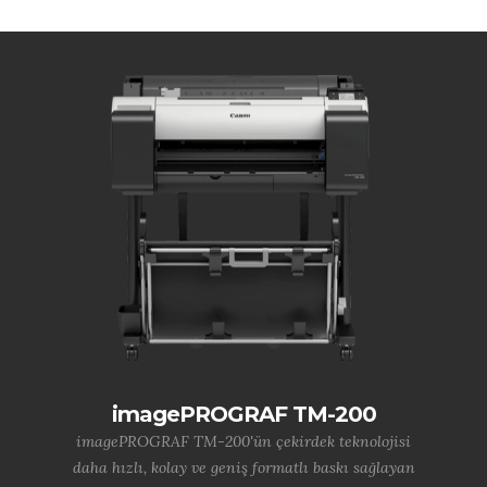
imagePROGRAF TM-200
imagePROGRAF TM-200'ün çekirdek teknolojisi
daha hızlı, kolay ve geniş formatlı baskı sağlayan