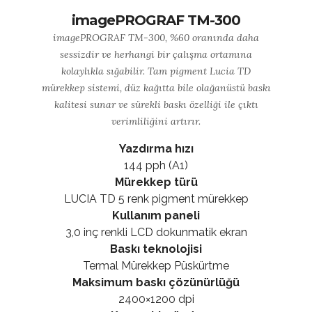
imagePROGRAF TM-300
imagePROGRAF TM-300, %60 oranında daha
sessizdir ve herhangi bir çalışma ortamına
kolaylıkla sığabilir. Tam pigment Lucia TD
mürekkep sistemi, düz kağıtta bile olağanüstü baskı
kalitesi sunar ve sürekli baskı özelliği ile çıktı
verimliliğini artırır.
Yazdırma hızı
144 pph (A1)
Mürekkep türü
LUCIA TD 5 renk pigment mürekkep
Kullanım paneli
3,0 inç renkli LCD dokunmatik ekran
Baskı teknolojisi
Termal Mürekkep Püskürtme
Maksimum baskı çözünürlüğü
2400×1200 dpi