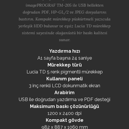
imagePROGRAF TM-205 ile USB bellekten
doğrudan PDF, HP-GL/2 ve JPEG dosyalarını
bastırın. Kompakt mürekkep püskürtmeli yazıcıda
yerleşik HDD bulunur ve eşsiz Lucia TD mürekkep
sistemi sayesinde olağanüstü bir baskı kalitesi
sunar.
Yazdırma hızı
A1 sayfa başına 24 saniye
Mürekkep türü
Lucia TD 5 renk pigmentli mürekkep
Kullanım paneli
3 inç renkli LCD dokunmatik ekran
Arabirim
USB ile doğrudan yazdırma ve PDF desteği
Maksimum baskı çözünürlüğü
1200 x 2400 dpi
Kompakt gövde
982 x 887 x 1060 mm