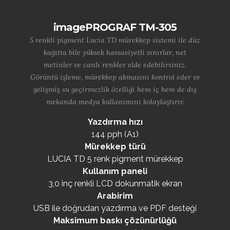
imagePROGRAF TM-305
5 renkli pigment Lucia TD mürekkep sistemi ile düz
kağıtta bile yüksek hassasiyetli sınırlar, net
metinler ve canlı renkler elde edebilirsiniz.
Görüntü işleme, mürekkep akmasını kontrol eder ve
gelişmiş su geçirmezlik özelliği hem iç hem de dış
mekanda medya kullanımını kolaylaştırır.
Yazdırma hızı
144 pph (A1)
Mürekkep türü
LUCIA TD 5 renk pigment mürekkep
Kullanım paneli
3,0 inç renkli LCD dokunmatik ekran
Arabirim
USB ile doğrudan yazdırma ve PDF desteği
Maksimum baskı çözünürlüğü