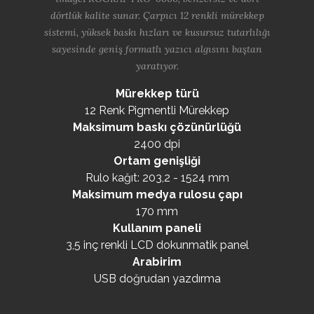
dörtlük kalite sunar. Çarpıcı 12 renkli mürekkep
sistemi, yüksek baskı hızları ve kusursuz tutarlılığı
sayesinde geniş formatlı yazıcı algısını baştan
yaratıyor.
Mürekkep türü
12 Renk Pigmentli Mürekkep
Maksimum baskı çözünürlüğü
2400 dpi
Ortam genişliği
Rulo kağıt: 203,2 - 1524 mm
Maksimum medya rulosu çapı
170 mm
Kullanım paneli
3,5 inç renkli LCD dokunmatik panel
Arabirim
USB doğrudan yazdırma