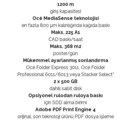
1200 m
giriş kapasitesi
Océ MediaSense teknolojisi
en fazla 800 µm kalınlığında kağıda baskı
Maks. 225 A1
CAD baskı/saat
Maks. 368 m2
poster/gün
Mükemmel ayarlanmış sonlandırma
Océ Folder Express 3011, Océ Folder
Professional 6011/6013 veya Stacker Select*
2 x 500 GB
dahili sabit disk
Opsiyonel rulodan ruloya baskı
için SDD alma birimi
Adobe PDF Print Engine 4
orijinal, son teknoloji ürünü PDF dosya işleme