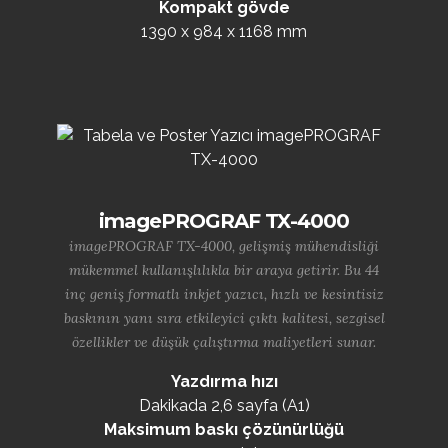
Kompakt gövde
1390 x 984 x 1168 mm
imagePROGRAF TX-4000
imagePROGRAF TX-4000, gelişmiş mühendisliği
mükemmel kullanışlılıkla bir araya getirir. Bu 44
inç geniş formatlı inkjet yazıcı, hızlı ve kesintisiz
baskının yanı sıra etkileyici çıktı kalitesi, sezgisel
özellikler ve düşük çalıştırma maliyetleri sunar.
Yazdırma hızı
Dakikada 2,6 sayfa (A1)
Maksimum baskı çözünürlüğü