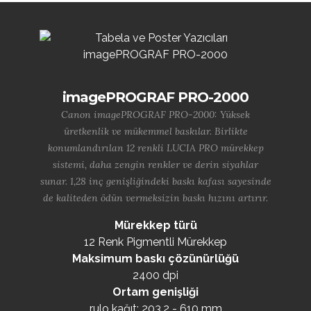
imagePROGRAF PRO-2000
Canon imagePROGRAF PRO-2000: Yüksek
üretkenlik ve mükemmel baskılar. Birlikte
konumlandırılan 12 renkli LUCIA PRO mürekkep
sistemi, daha zengin renkler ve derin siyahlar
sunar. 1,28 inç genişliğindeki baskı kafası sayesinde
de kaliteden ödün vermeksizin baskı hızını artırır.
Mürekkep türü
12 Renk Pigmentli Mürekkep
Maksimum baskı çözünürlüğü
2400 dpi
Ortam genişliği
rulo kağıt: 203,2 - 610 mm