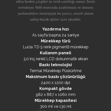
ultra keskin çizgiler ve renk canlılığı sunar. Sesin
neredeyse %60 oranında azaltılması ve duvara
yaslanabilen montajıyla bu yazıcı, sınırlı alana
sahip küçük ofisler için idealdir.
Yazdırma hızı
A1 sayfa başına 24 saniye
Mürekkep türü
Lucia TD 5 renk pigmentli mürekkep
Kullanım paneli
3,0 inç renkli LCD dokunmatik ekran
Baskı teknolojisi
Termal Mürekkep Püskürtme
Maksimum baskı çözünürlüğü
2400 x 1200 dpi
Kompakt gövde
982 x 887 x 1060 mm
Mürekkep kapasitesi
300 ml ve 130 ml