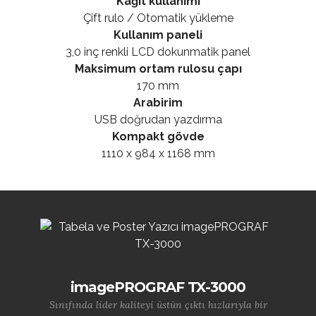
Kağıt kullanımı
Çift rulo / Otomatik yükleme
Kullanım paneli
3,0 inç renkli LCD dokunmatik panel
Maksimum ortam rulosu çapı
170 mm
Arabirim
USB doğrudan yazdırma
Kompakt gövde
1110 x 984 x 1168 mm
imagePROGRAF TX-3000
Sınıfında lider kaliteyi üstün çıktı hızlarıyla bir