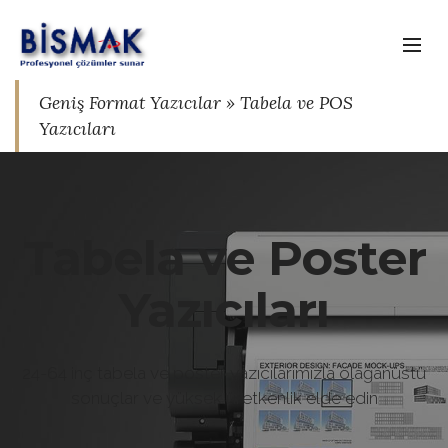
Geniş Format Yazıcılar » Tabela ve POS
Yazıcıları
Tabela ve Poster
Yazıcıları
24-64 inç tabela ve poster yazıcılarımızla olağanüstü
sonuçlar ve yüksek üretkenlik elde edin