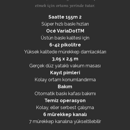
etmek için ortamı yerinde tutar.
Saatte 155m 2
Süper hızlı baskı hızları
Océ VariaDotTM
Üstün baskı kalitesi için
6-42 pikolitre
Yüksek kalitede mürekkep damlacıkları
3,05 x 2,5 m
Gerçek düz yataklı vakum masası
Kayıt pimleri
Kolay ortam konumlandırma
Bakım
Otomatik baskı kafası bakımı
Temiz operasyon
Kolay, eller serbest çalışma
6 mürekkep kanalı
7 mürekkep kanalına yükseltilebilir