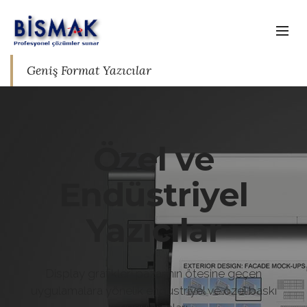
Geniş Format Yazıcılar
Özel ve
Endüstriyel
Yazıcılar
Display grafikleri pazarının ötesine geçen
uygulamalara yönelik
endüstriyel ve özel baskı