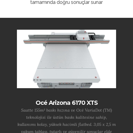
tamamında doğru sonuçlar sunar
Océ Arizona 6170 XTS
Saatte 155m² baskı hızına ve Océ VariaDot (TM)
teknolojisi ile üstün baskı kalitesine sahip,
kullanımı kolay, yüksek hacimli flatbed. 3,05 x 2,5 m
vakum tablası, tutarlı ve güvenilir sonuçlar elde