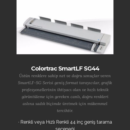
Colortrac SmartLF SG44
Üstün renklere sahip net ve doğru sonuçlar veren
SmartLF-SG Serisi geniş format tarayıcılar, grafik
profesyonellerinin ihtiyacı olan ve hızlı teknik
görüntüleme için gereken canlı, doğru renkleri
aslına sadık biçimde üretmek için mükemmel
tercihtir.
· Renkli veya Hızlı Renkli 44 inç geniş tarama
seçeneği