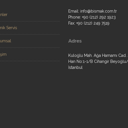
Email: info@bismak.com.tr
nler
Phone: +90 (212) 292 1923
Fax: +90 (212) 249 7519
nik Servis
Adres
rumsal
tişim
Kuloğlu Mah. Ağa Hamamı Cad.
Han No:1-1/B Cihangir Beyoğlu
İstanbul