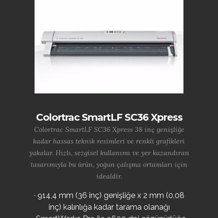
Colortrac SmartLF SC36 Xpress
Colortrac SmartLF SC36 Xpress 38 inç genişliğe
kadar hassas teknik resimleri ve renkli grafikleri
yakalar. Hızlı, sezgisel kullanımı ve yer kazandıran
tasarımıyla bu ürün, yoğun çalışma ortamları için
idealdir.
· 914,4 mm (36 inç) genişliğe x 2 mm (0,08
inç) kalınlığa kadar tarama olanağı