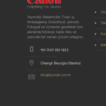
Ürü
Yayıncılık, Reklamcılık, Ticari, İş,
Ambalajlama, Endüstriyel, işlevsel,
Tek
Fotoğraf ve Uzmanlık gerektiren tüm
alanlarda fotokopi, baskı, faks ve
Ku
yazıcıda her zaman çözüm ortağınız...
İle
+90 (212) 292 1923
Cihangir Beyoğlu/İstanbul
info@bismak.com.tr