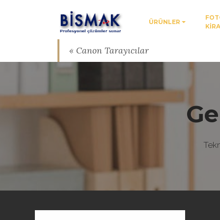
FOT
ÜRÜNLER
KİR
« Canon Tarayıcılar
Ge
Tekn