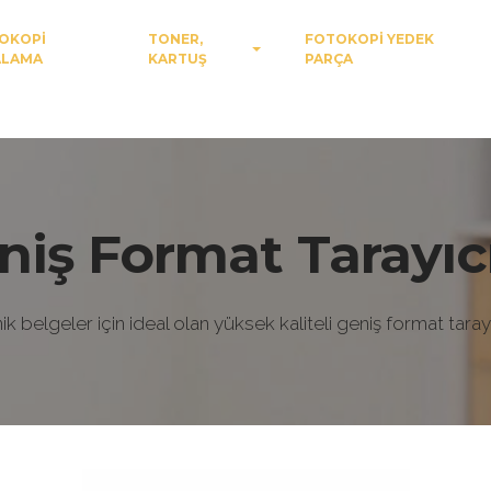
OKOPİ
TONER,
FOTOKOPİ YEDEK
ALAMA
KARTUŞ
PARÇA
niş Format Tarayıcı
ik belgeler için ideal olan yüksek kaliteli geniş format tarayı