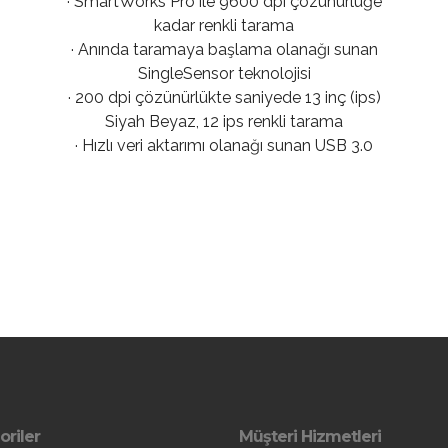
· SmartWorks Pro ile 9600 dpi çözünürlüğe
kadar renkli tarama
· Anında taramaya başlama olanağı sunan
SingleSensor teknolojisi
· 200 dpi çözünürlükte saniyede 13 inç (ips)
Siyah Beyaz, 12 ips renkli tarama
· Hızlı veri aktarımı olanağı sunan USB 3.0
oriler
Müşteri Hizmetleri