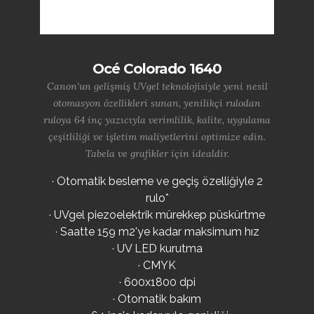
Océ Colorado 1640
Canon'un gelişmiş UVgel teknolojisiyle yeni nesil
otomasyon özellikleri sunan, yenilikçi rulodan
ruloya 64 inç yazıcıyla verimlilik, kalite, uygulama
çeşitliliği ve işletim maliyetlerini optimize edin.
Tabela ve grafikler için idealdir.
· Otomatik besleme ve geçiş özelliğiyle 2
rulo*
· UVgel piezoelektrik mürekkep püskürtme
· Saatte 159 m2'ye kadar maksimum hız
· UV LED kurutma
· CMYK
· 600x1800 dpi
· Otomatik bakım