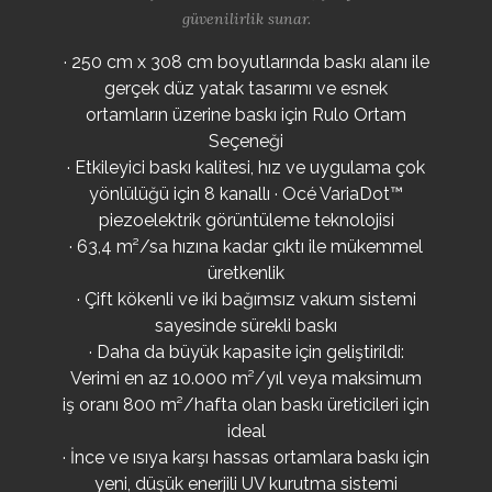
güvenilirlik sunar.
· 250 cm x 308 cm boyutlarında baskı alanı ile
gerçek düz yatak tasarımı ve esnek
ortamların üzerine baskı için Rulo Ortam
Seçeneği
· Etkileyici baskı kalitesi, hız ve uygulama çok
yönlülüğü için 8 kanallı · Océ VariaDot™
piezoelektrik görüntüleme teknolojisi
· 63,4 m²/sa hızına kadar çıktı ile mükemmel
üretkenlik
· Çift kökenli ve iki bağımsız vakum sistemi
sayesinde sürekli baskı
· Daha da büyük kapasite için geliştirildi:
Verimi en az 10.000 m²/yıl veya maksimum
iş oranı 800 m²/hafta olan baskı üreticileri için
ideal
· İnce ve ısıya karşı hassas ortamlara baskı için
yeni, düşük enerjili UV kurutma sistemi