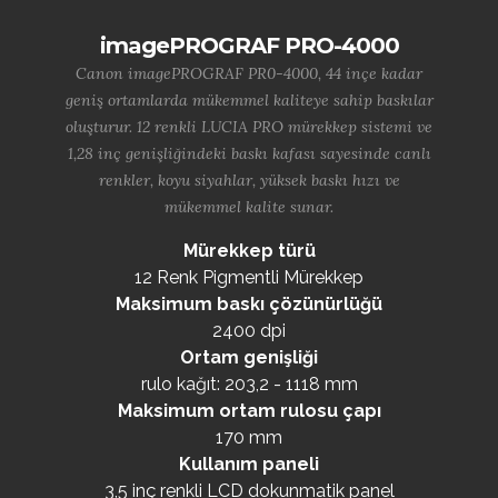
imagePROGRAF PRO-4000
Canon imagePROGRAF PR0-4000, 44 inçe kadar
geniş ortamlarda mükemmel kaliteye sahip baskılar
oluşturur. 12 renkli LUCIA PRO mürekkep sistemi ve
1,28 inç genişliğindeki baskı kafası sayesinde canlı
renkler, koyu siyahlar, yüksek baskı hızı ve
mükemmel kalite sunar.
Mürekkep türü
12 Renk Pigmentli Mürekkep
Maksimum baskı çözünürlüğü
2400 dpi
Ortam genişliği
rulo kağıt: 203,2 - 1118 mm
Maksimum ortam rulosu çapı
170 mm
Kullanım paneli
3,5 inç renkli LCD dokunmatik panel