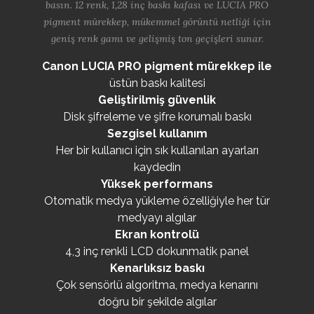
basın. 12 renk, 1,28 inç baskı kafası ve LUCIA PRO
pigment mürekkep, mükemmel görüntü netliği için
geniş renk gamı ve gelişmiş ton geçişleri sunar.
Canon LUCIA PRO pigment mürekkep ile
üstün baskı kalitesi
Geliştirilmiş güvenlik
Disk şifreleme ve şifre korumalı baskı
Sezgisel kullanım
Her bir kullanıcı için sık kullanılan ayarları
kaydedin
Yüksek performans
Otomatik medya yükleme özelliğiyle her tür
medyayı algılar
Ekran kontrolü
4,3 inç renkli LCD dokunmatik panel
Kenarlıksız baskı
Çok sensörlü algoritma, medya kenarını
doğru bir şekilde algılar