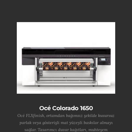
Océ Colorado 1650
Océ FLXfinish, ortamdan bağımsız şekilde kusursuz
parlak veya gösterişli mat yüzeyli baskılar almayı
sağlar. Tasarımcı duvar kağıtları, muhteşem