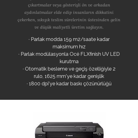
çıkartmalar veya gösterişli ön ve arkadan
aydınlatmalar elde edip insanların dikkatini
çekerken, sıkışık teslim sürelerinin üstesinden gelin
ve düşük maliyetli üretim sağlayın.
· Parlak modda 159 m2/saate kadar
maksimum hız
· Parlak modülasyonla Océ FLXfinish UV LED
kurutma
· Otomatik besleme ve geçiş özelliğiyle 2
rulo, 1625 mm'ye kadar genişlik
· 1800 dpi'ye kadar baskı çözünürlüğü