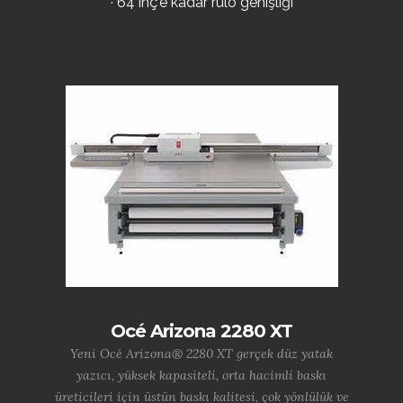
· 64 inç'e kadar rulo genişliği
Océ Arizona 2280 XT
Yeni Océ Arizona® 2280 XT gerçek düz yatak
yazıcı, yüksek kapasiteli, orta hacimli baskı
üreticileri için üstün baskı kalitesi, çok yönlülük ve