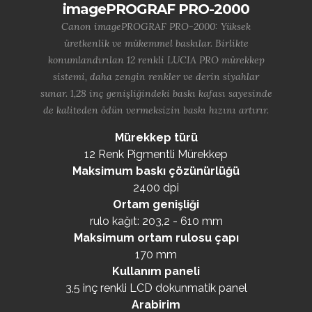
imagePROGRAF PRO-2000
Canon imagePROGRAF PRO-2000: Yüksek
üretkenlik ve mükemmel baskılar. Birlikte
konumlandırılan 12 renkli LUCIA PRO mürekkep
sistemi, daha zengin renkler ve derin siyahlar
sunar. 1,28 inç genişliğindeki baskı kafası sayesinde
de kaliteden ödün vermeksizin baskı hızını artırır.
Mürekkep türü
12 Renk Pigmentli Mürekkep
Maksimum baskı çözünürlüğü
2400 dpi
Ortam genişliği
rulo kağıt: 203,2 - 610 mm
Maksimum ortam rulosu çapı
170 mm
Kullanım paneli
3,5 inç renkli LCD dokunmatik panel
Arabirim