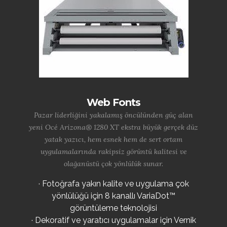
Web Fonts
Pazar liderliğini yakalamış öncülünden güç alan
yeni Océ Arizona® 1280 XT ekstra büyük gerçek düz
yatak yazıcı, hem esnek hem de sert ortam
uygulamalarında rakipsiz görüntü kalitesi ve
olağanüstü çok yönlülük sunar.
· Fotoğrafa yakın kalite ve uygulama çok
yönlülüğü için 8 kanallı VariaDot™
görüntüleme teknolojisi
· Dekoratif ve yaratıcı uygulamalar için Vernik