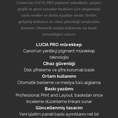
Canon'un LUCIA PRO pigment mürekkebi, çarpıcı
grafik ve güzel sanatlar baskıları için olağanüstü
canlı renkler ve derin siyahlar üretir. Veriler,
gelişmiş kullanıcı ve cihaz güvenliği tarafından
korunur. Otomatik medya kullanımı ise baskı
verimliliğini artırır.
LUCIA PRO mürekkep
Canon'un yenilikçi pigment mürekkep
teknolojisi
Cihaz güvenliği
Disk şifreleme ve şifre korumalı baskı
Ortam kullanımı
Otomatik besleme ve medya türü algılama
Baskı yazılımı
Professional Print and Layout, baskıdan önce
inceleme düzenleme imkanı sunar
Güncellenmiş tasarım
Yeni işletim paneli baskı ayrıntılarını net bir